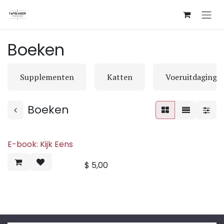
Overslaan naar inhoud
Boeken
Supplementen
Katten
Voeruitdaging
Boeken
E-book: Kijk Eens
E-Book
$
5,00