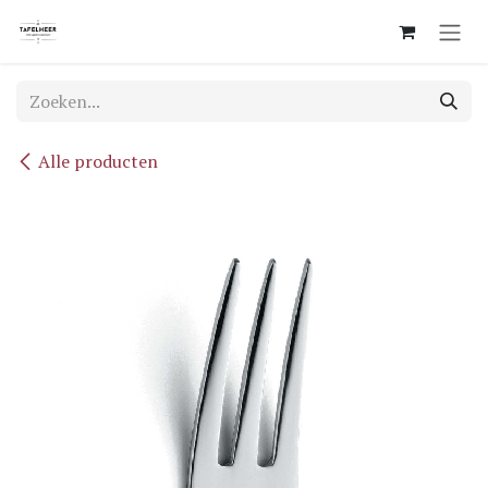
Overslaan naar inhoud
Alle producten