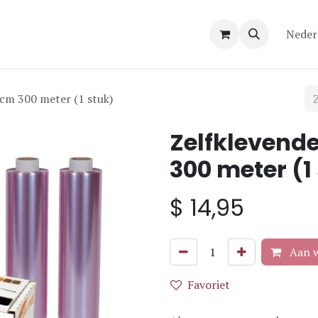
Over ons
Contact
Neder
5cm 300 meter (1 stuk)
Zelfklevende
300 meter (1
$
14,95
Aan w
Favoriet