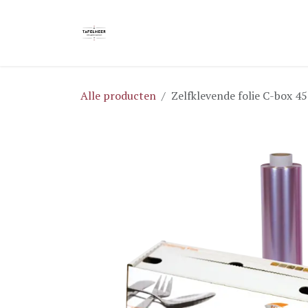
Overslaan naar inhoud
Home
Blog
Shop
Brochures
Alle producten
Zelfklevende folie C-box 4