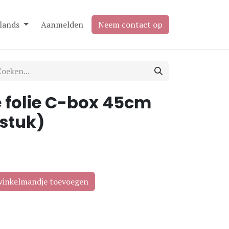
lands
Aanmelden
Neem contact op
 folie C-box 45cm
 stuk)
inkelmandje toevoegen