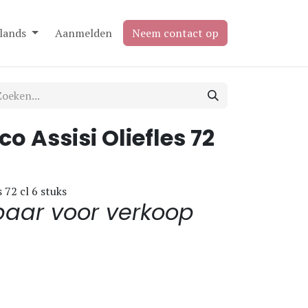
lands
Aanmelden
Neem contact op
o Assisi Oliefles 72
 72 cl 6 stuks
baar voor verkoop