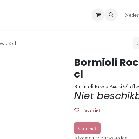
Over ons
Contact
Neder
es 72 cl
Bormioli Rocc
cl
Bormioli Rocco Assisi Oliefles
Niet beschik
Favoriet
Contact
Algemene voorwaarden