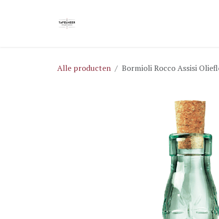
Overslaan naar inhoud
Home
Blog
Shop
Brochures
Alle producten
Bormioli Rocco Assisi Oliefl