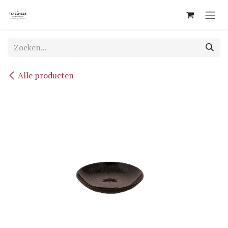
Overslaan naar inhoud
Alle producten