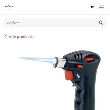
Overslaan naar inhoud
Alle producten