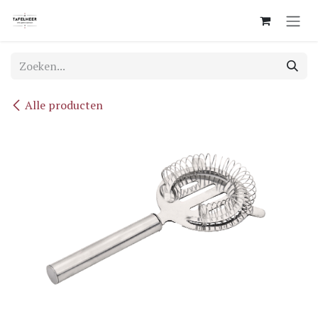
Overslaan naar inhoud
Alle producten