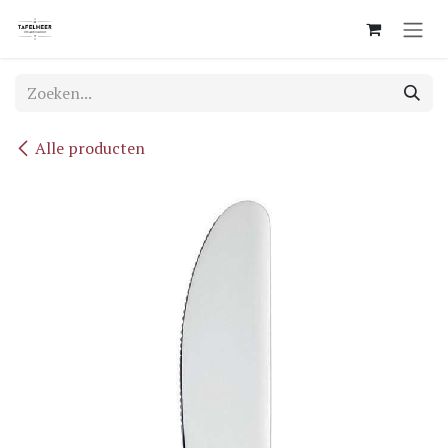
Overslaan naar inhoud
Alle producten