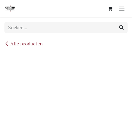
Overslaan naar inhoud
Alle producten