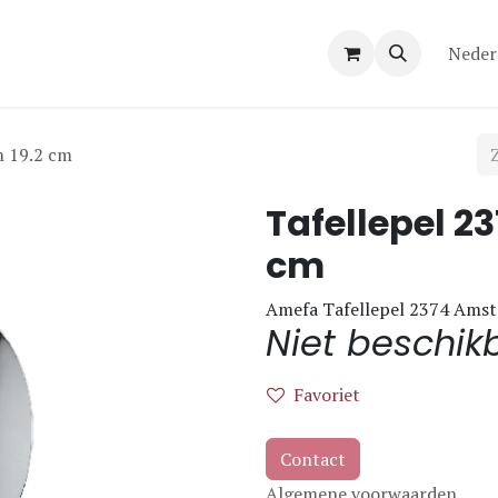
Over ons
Contact
Neder
m 19.2 cm
Tafellepel 2
cm
Amefa Tafellepel 2374 Amste
Niet beschik
Favoriet
Contact
Algemene voorwaarden