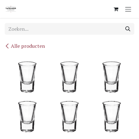
Overslaan naar inhoud
Alle producten