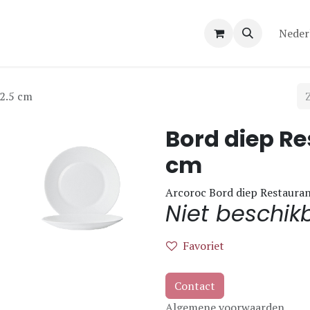
Over ons
Contact
Neder
22.5 cm
Bord diep Re
cm
Arcoroc Bord diep Restauran
Niet beschik
Favoriet
Contact
Algemene voorwaarden