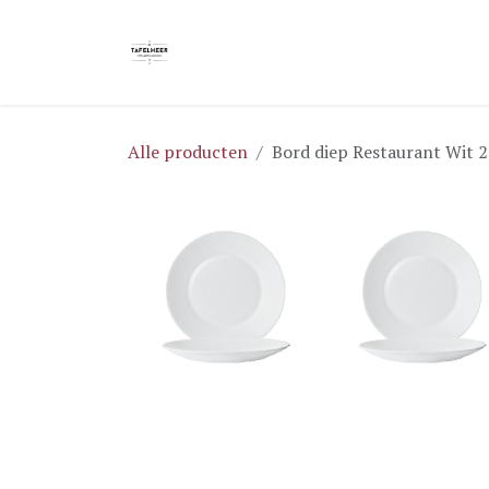
Overslaan naar inhoud
Home
Blog
Shop
Brochures
Alle producten
Bord diep Restaurant Wit 