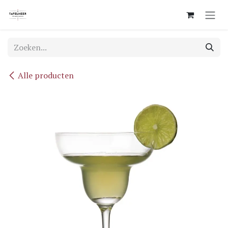
Overslaan naar inhoud
Alle producten