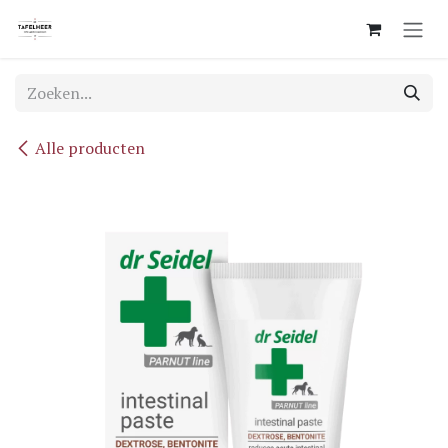
Overslaan naar inhoud
Alle producten