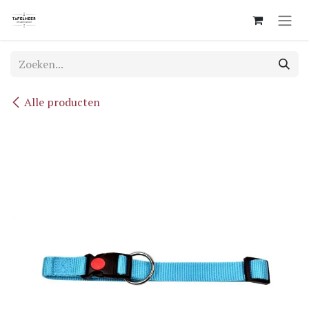
Overslaan naar inhoud
Alle producten