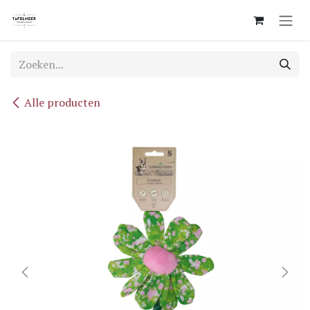
Overslaan naar inhoud
Alle producten