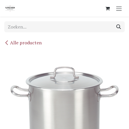
Overslaan naar inhoud
Alle producten