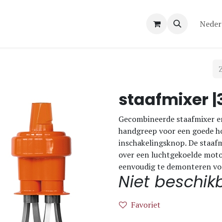
Over ons
Contact
Neder
staafmixer 
Gecombineerde staafmixer e
handgreep voor een goede ho
inschakelingsknop. De staafm
over een luchtgekoelde motor
eenvoudig te demonteren voo
Niet beschik
Favoriet