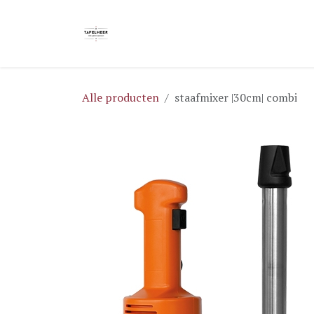
Overslaan naar inhoud
Home
Blog
Shop
Brochures
Alle producten
staafmixer |30cm| combi