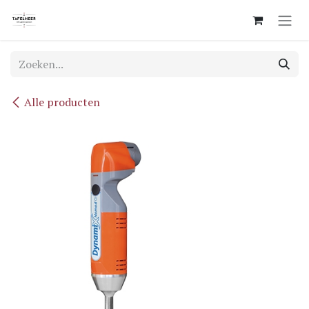
Overslaan naar inhoud
Alle producten