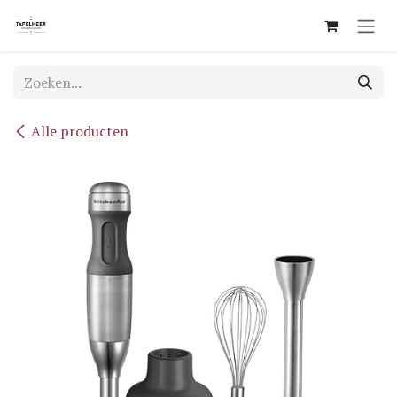
Overslaan naar inhoud
Alle producten