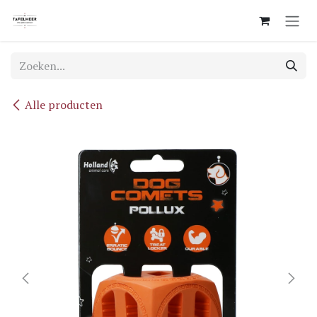
Overslaan naar inhoud
Alle producten