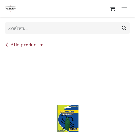
Overslaan naar inhoud
Alle producten