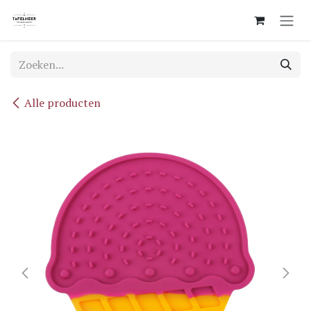
Overslaan naar inhoud
Alle producten